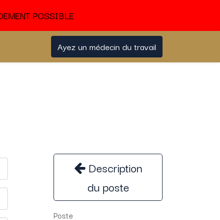
IDEMENT POSSIBLE
stes d'emploi
Notre Charte fournisseur
Ayez un médecin du travail
Charte partenaire
Description
du poste
Poste