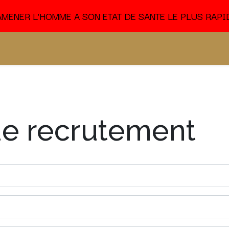
RAMENER L'HOMME A SON ETAT DE SANTE LE PLUS RAP
Notre Compagnie
Nos Evènements
E-Commerce
Po
de recrutement